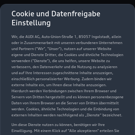
Öffnungszeiten
Cookie und Datenfreigabe
Einstellung
Service
Wir, die AUDI AG, Auto-Union-Straße 1, 85057 Ingolstadt, allein
Geschlossen
,
öffnet am
Freitag 07:00
oder in Zusammenarbeit mit unseren verbundenen Unternehmen
und Partnern ("Wir", "Unser"), nutzen auf unserer Website
eigene und Dienste Dritter, die Cookies und ähnliche Technologien
Teile- und Zubehörverkauf
verwenden ("Dienste"), die uns helfen, unsere Website zu
Geschlossen
,
öffnet am
Freitag 08:00
verbessern, den Datenverkehr und die Nutzung zu analysieren
und auf Ihre Interessen zugeschnittene Inhalte anzuzeigen,
einschließlich personalisierter Werbung. Zudem binden wir
externe Inhalte ein, um Ihnen diese Inhalte anzuzeigen.
Hierdurch werden Verbindungen zwischen Ihrem Browser und
Servern von Dritten hergestellt und es können personenbezogene
Daten von Ihrem Browser an die Server von Dritten übermittelt
werden. Cookies, ähnliche Technologien und die Einbindung von
externen Inhalten werden nachfolgend als „Dienste“ bezeichnet.
Um diese Dienste nutzen zu können, benötigen wir Ihre
Einwilligung. Mit einem Klick auf "Alle akzeptieren" erteilen Sie