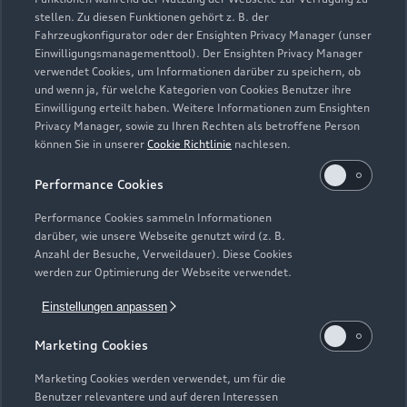
stellen. Zu diesen Funktionen gehört z. B. der
Fahrzeugkonfigurator oder der Ensighten Privacy Manager (unser
Einwilligungsmanagementtool). Der Ensighten Privacy Manager
Zurück nach oben
verwendet Cookies, um Informationen darüber zu speichern, ob
und wenn ja, für welche Kategorien von Cookies Benutzer ihre
Einwilligung erteilt haben. Weitere Informationen zum Ensighten
Modelle
Privacy Manager, sowie zu Ihren Rechten als betroffene Person
können Sie in unserer
Cookie Richtlinie
nachlesen.
Kaufen & leasen
Alle Modelle
Performance Cookies
Modelle vergleichen
Service & Zubehör
Performance Cookies sammeln Informationen
Neuwagensuche
darüber, wie unsere Webseite genutzt wird (z. B.
Elektromodelle
Anzahl der Besuche, Verweildauer). Diese Cookies
Gebrauchtwagensuche
Support
werden zur Optimierung der Webseite verwendet.
Saisonale Angebote
Plug-in-Hybride
Gebrauchtwagen
Einstellungen anpassen
Audi Services
Über Audi
Kundenservice
Finanzierung
Marketing Cookies
Garantie
Händlersuche
Aktionen & Angebote
Unternehmen
Marketing Cookies werden verwendet, um für die
Audi digital services
Benutzer relevantere und auf deren Interessen
Audi Code
Geschäftskunden