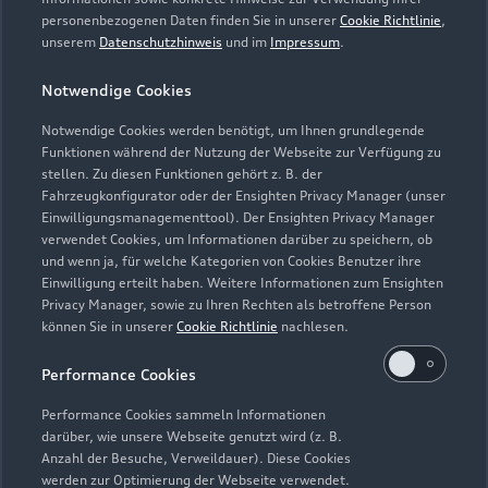
Inspektion gewährt.
personenbezogenen Daten finden Sie in unserer
Cookie Richtlinie
,
unserem
Datenschutzhinweis
und im
Impressum
.
5
Dieses Angebot ergänzt die in den Fahrzeugen enthaltene Audi
Anschlussgarantie der AUDI AG, Ingolstadt, um die
Notwendige Cookies
Dienstleistung Inspektion und Verschleiß der Audi Leasing,
Zweigniederlassung der Volkswagen Leasing GmbH,
Notwendige Cookies werden benötigt, um Ihnen grundlegende
Braunschweig. Nur für Audi Werksdienstwagen und Audi
Funktionen während der Nutzung der Webseite zur Verfügung zu
stellen. Zu diesen Funktionen gehört z. B. der
Mietfahrzeuge mit einer Audi Anschlussgarantie bis zu einem
Fahrzeugkonfigurator oder der Ensighten Privacy Manager (unser
Fahrzeugalter von 24 Monaten und 30.000 km
Einwilligungsmanagementtool). Der Ensighten Privacy Manager
Gesamtfahrleistung (Stichtag: Datum der Ummeldung auf den
verwendet Cookies, um Informationen darüber zu speichern, ob
neuen Gebrauchtwagenkunden). Für private und gewerbliche
und wenn ja, für welche Kategorien von Cookies Benutzer ihre
Einzelabnehmer sowie ausge wählte Sonderabnehmer.
Einwilligung erteilt haben. Weitere Informationen zum Ensighten
Privacy Manager, sowie zu Ihren Rechten als betroffene Person
6
Junge Gebrauchtwagen sind ehemalige Audi Mietfahrzeuge
können Sie in unserer
Cookie Richtlinie
nachlesen.
(AMF) oder Audi Werksdienstwagen (WDW) der AUDI AG mit
Performance Cookies
einem Fahrzeugalter von max. 24 Monaten nach
Erstzulassung, die über das Audi Handelsnetz vertrieben
Performance Cookies sammeln Informationen
werden. Ausgenommen hiervon sind händlereigene
darüber, wie unsere Webseite genutzt wird (z. B.
Mietfahrzeuge der Marke Audi, die in der Erstverwendung über
Anzahl der Besuche, Verweildauer). Diese Cookies
werden zur Optimierung der Webseite verwendet.
externe Mietwagengesellschaften wie bspw. EURO-Leasing