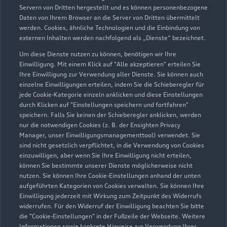
dient zur Orientierung - Wert beeinflussende
Servern von Dritten hergestellt und es können personenbezogene
Regionalfaktoren, Sonderausstattungen und der individuelle
Daten von Ihrem Browser an die Server von Dritten übermittelt
werden. Cookies, ähnliche Technologien und die Einbindung von
Zustand Ihres Fahrzeugs können hier nicht vollends
externen Inhalten werden nachfolgend als „Dienste“ bezeichnet.
berücksichtigt werden. Aus diesen Gründen kann die
endgültige Bewertung erst nach einer Prüfung des Fahrzeugs
Um diese Dienste nutzen zu können, benötigen wir Ihre
Einwilligung. Mit einem Klick auf "Alle akzeptieren" erteilen Sie
durch den Audi Partner bzw. einen Kfz-Sachverständigen
Ihre Einwilligung zur Verwendung aller Dienste. Sie können auch
erfolgen.
einzelne Einwilligungen erteilen, indem Sie die Schieberegler für
jede Cookie-Kategorie einzeln anklicken und diese Einstellungen
3
Ein Angebot der Audi Leasing, Zweigniederlassung der
durch Klicken auf "Einstellungen speichern und fortfahren"
Volkswagen Leasing GmbH, Gifhorner Str. 57, 38112
speichern. Falls Sie keinen der Schieberegler anklicken, werden
Braunschweig, für Privatkunden und gewerbliche
nur die notwendigen Cookies (z. B. der Ensighten Privacy
Einzelabnehmer.
Manager, unser Einwilligungsmanagementtool) verwendet. Sie
sind nicht gesetzlich verpflichtet, in die Verwendung von Cookies
4
Diese Leistung umfasst den Anspruch auf eine begrenzte
einzuwilligen, aber wenn Sie Ihre Einwilligung nicht erteilen,
können Sie bestimmte unserer Dienste möglicherweise nicht
Übernahme der Kosten bis zu 35 Euro für Ersatzmobilität (z.B.
nutzen. Sie können Ihre Cookie-Einstellungen anhand der unten
Mietwagen). Der Partner entscheidet über die Art der
aufgeführten Kategorien von Cookies verwalten. Sie können Ihre
Ersatzmobilität. Die Ersatzmobilität gilt nur in
Einwilligung jederzeit mit Wirkung zum Zeitpunkt des Widerrufs
Zusammenhang mit Leistungen, die durch die Dienstleistung
widerrufen. Für den Widerruf der Einwilligung beachten Sie bitte
abgedeckt werden. Sie wird für einen Tag je Wartung oder
die "Cookie-Einstellungen" in der Fußzeile der Webseite. Weitere
Informationen sowie konkrete Hinweise zur Verwendung Ihrer