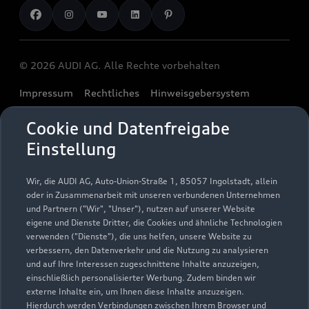
Audi digital services
Audi Code
Geschäftskunden
Karriere
myAudi
Häufige Fragen (FAQ)
Investor Relations
© 2026 AUDI AG. Alle Rechte vorbehalten
Audi Online Beratung
Presse & Media Center
Impressum
Rechtliches
Hinweisgebersystem
Online-Terminvereinbarung
Datenschutz
Datenschutzinformation
Cookie-Einstellungen
Servicekontakt
Cookie und Datenfreigabe
Cookie-Richtlinie
Barrierefreiheit
Audi erleben
Einstellung
Digital Services Act
EU Data Act
Bordbuch & Bedienungsanleitungen
Newsletter
Verträge kündigen
Wir, die AUDI AG, Auto-Union-Straße 1, 85057 Ingolstadt, allein
oder in Zusammenarbeit mit unseren verbundenen Unternehmen
1
Ein Service der AUTOHAUSEN® AG, In der Spöck 4, 77656
und Partnern ("Wir", "Unser"), nutzen auf unserer Website
Offenburg in Kooperation mit unseren Audi Partnern.
eigene und Dienste Dritter, die Cookies und ähnliche Technologien
verwenden ("Dienste"), die uns helfen, unsere Website zu
2
Der gezeigte Ankaufswert spiegelt den aktuellen Ankaufswert
verbessern, den Datenverkehr und die Nutzung zu analysieren
und auf Ihre Interessen zugeschnittene Inhalte anzuzeigen,
Ihres Gebrauchten für den Ankauf oder die Inzahlungnahme
einschließlich personalisierter Werbung. Zudem binden wir
durch den Händler wider. Wir nutzen dafür sowohl DAT
externe Inhalte ein, um Ihnen diese Inhalte anzuzeigen.
Marktdaten als auch aktuelle Marktpreise. Der gezeigte Wert
Hierdurch werden Verbindungen zwischen Ihrem Browser und